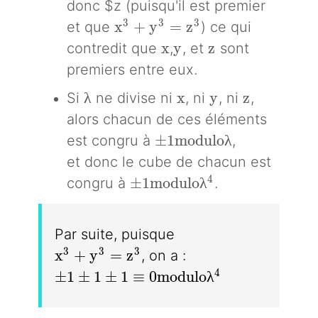
donc $z (puisqu'il est premier
x^3 + y^3 = z^3
3
3
3
x
+
y
=
z
et que
) ce qui
x
y
z
x
y
z
contredit que
,
, et
sont
premiers entre eux.
\lambda
x
y
z
λ
x
y
z
Si
ne divise ni
, ni
, ni
,
alors chacun de ces éléments
\pm 1 modulo\lambda
±
1
m
o
d
u
l
o
λ
est congru à
,
et donc le cube de chacun est
\pm 1 modulo\lambda^4
4
±
1
m
o
d
u
l
o
λ
congru à
.
Par suite, puisque
x^3+y^3 = z^3
3
3
3
x
+
y
=
z
, on a :
\pm1\pm1\pm1 \equiv 0 modulo\lam
4
±
1
±
1
±
1
≡
0
m
o
d
u
l
o
λ