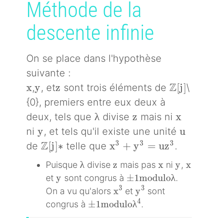
Méthode de la
descente infinie
On se place dans l'hypothèse
suivante :
x
y
z
\mathbb{Z
Z
x
y
z
[
j
]
,
, et
sont trois éléments de
\
{0}, premiers entre eux deux à
\lambda
z
x
λ
z
x
deux, tels que
divise
mais ni
y
u
y
u
ni
, et tels qu'il existe une unité
\mathbb{Z}[j]∗
Z
x^3 + y^3 = uz^3
3
3
3
[
j
]
∗
x
+
y
=
u
z
de
telle que
.
\lambda
z
x
y
x
λ
z
x
y
x
Puisque
divise
mais pas
ni
,
y
\pm1 modulo \lambd
y
±
1
m
o
d
u
l
o
λ
et
sont congrus à
.
x^3
y^3
3
3
x
y
On a vu qu'alors
et
sont
\pm1 modulo \lambda^4
4
±
1
m
o
d
u
l
o
λ
congrus à
.