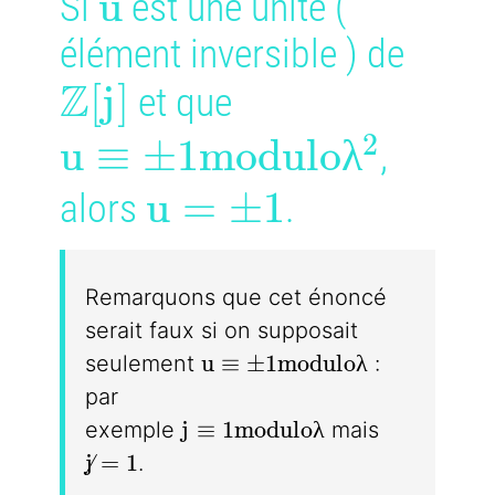
u
u
Si
est une unité (
élément inversible ) de
Z
\mathbb{Z}[j]
[
j
]
et que
2
u \equiv \pm1 modul
u
≡
±
1
m
o
d
u
l
o
λ
,
u = \pm1
u
=
±
1
alors
.
Remarquons que cet énoncé
serait faux si on supposait
u \equiv \pm1 modulo \la
u
≡
±
1
m
o
d
u
l
o
λ
seulement
:
par
j \equiv 1 modulo \lambda
j
≡
1
m
o
d
u
l
o
λ
exemple
mais
j \neq 1
j
=
1
.