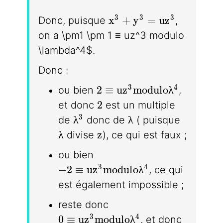
x^3 + y^3 = uz^3
3
3
3
x
+
y
=
u
z
Donc, puisque
,
on a \pm1 \pm 1 ≡ uz^3 modulo
\lambda^4$.
Donc :
2 \equiv uz^3 modulo\la
3
4
2
≡
u
z
m
o
d
u
l
o
λ
ou bien
,
2
2
et donc
est un multiple
\lambda^3
\lambda
3
λ
λ
de
donc de
( puisque
\lambda
z
λ
z
divise
), ce qui est faux ;
ou bien
-2 ≡ uz^3 modulo \lambda^4
3
4
−
2
≡
u
z
m
o
d
u
l
o
λ
, ce qui
est également impossible ;
reste donc
0 \equiv uz^3 modulo \lambda^4
3
4
0
≡
u
z
m
o
d
u
l
o
λ
, et donc