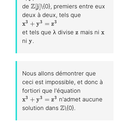
\mathbb{Z}[j]
Z
[
j
]
de
\{0}, premiers entre eux
deux à deux, tels que
x^3 +y^3 = z^3
3
3
3
x
+
y
=
z
\lambda
z
x
λ
z
x
et tels que
divise
mais ni
y
y
ni
.
Nous allons démontrer que
ceci est impossible, et donc à
fortiori que l'équation
x^3 + y^3 = z^3
3
3
3
x
+
y
=
z
n'admet aucune
\mathbb{Z}
Z
solution dans
\{0}.