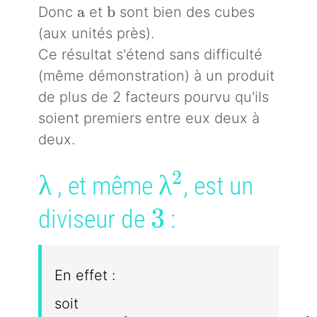
a
b
a
b
Donc
et
sont bien des cubes
(aux unités près).
Ce résultat s'étend sans difficulté
(même démonstration) à un produit
de plus de 2 facteurs pourvu qu'ils
soient premiers entre eux deux à
deux.
2
\lambda
λ
\lambda^2
λ
, et même
, est un
3
3
diviseur de
:
En effet :
soit