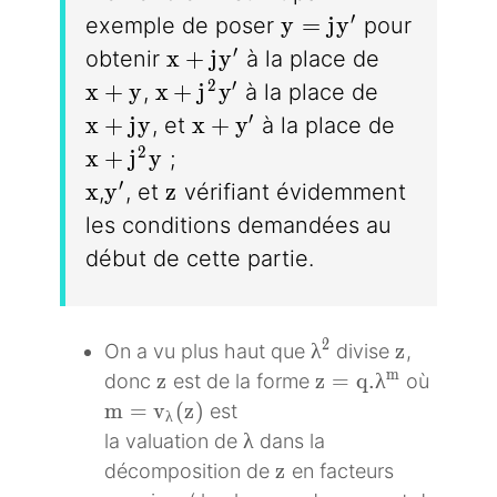
y = jy'
′
y
=
j
y
exemple de poser
pour
x + jy'
′
x
+
j
y
obtenir
à la place de
x + y
x + j^2y'
2
′
x
+
y
x
+
j
y
,
à la place de
x + jy
x + y'
′
x
+
j
y
x
+
y
, et
à la place de
x + j^2y
2
x
+
j
y
;
x
y'
z
′
x
y
z
,
, et
vérifiant évidemment
les conditions demandées au
début de cette partie.
\lambda^2
z
2
λ
z
On a vu plus haut que
divise
,
z
z= q.\lambda^m
m
z
z
=
q
.
λ
donc
est de la forme
où
m = v_\lambda(z)
m
=
v
(
z
)
est
λ
\lambda
λ
la valuation de
dans la
z
z
décomposition de
en facteurs