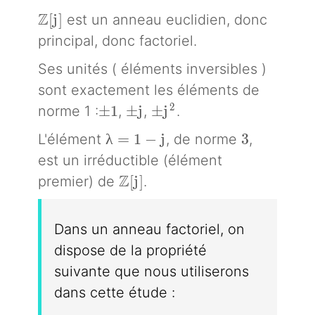
\mathbb{Z}[j]
Z
[
j
]
est un anneau euclidien, donc
principal, donc factoriel.
Ses unités ( éléments inversibles )
sont exactement les éléments de
\pm 1
\pm j
\pm j^2
2
±
1
±
j
±
j
norme 1 :
,
,
.
\lambda= 1- j
3
λ
=
1
−
j
3
L'élément
, de norme
,
est un irréductible (élément
\mathbb{Z}[j]
Z
[
j
]
premier) de
.
Dans un anneau factoriel, on
dispose de la propriété
suivante que nous utiliserons
dans cette étude :