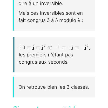
dire à un inversible.
Mais ces inversibles sont en
3
3
\lambda
3
3
λ
fait congrus
à
modulo
:
+1 \equiv j \equiv j^2
-1 \equiv -j \equiv -j^2
2
2
+
1
≡
j
≡
j
−
1
≡
−
j
≡
−
j
et
,
les premiers n'étant pas
congrus aux seconds.
On retrouve bien les 3 classes.