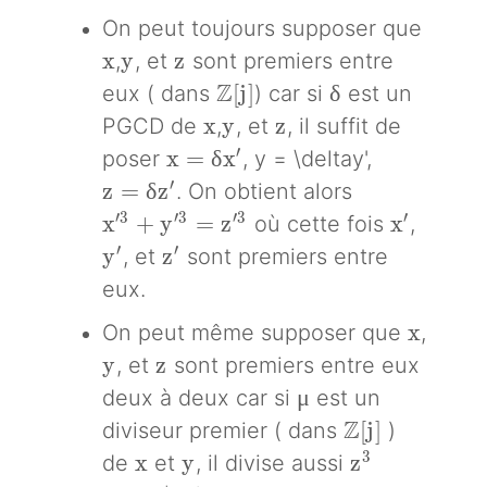
On peut toujours supposer que
x
y
z
x
y
z
,
, et
sont premiers entre
\mathbb{Z}[j]
Z
\delta
[
j
]
δ
eux ( dans
) car si
est un
x
y
z
x
y
z
PGCD de
,
, et
, il suffit de
x=\delta x'
′
x
=
δ
x
poser
, y = \deltay',
z = \delta z'
′
z
=
δ
z
. On obtient alors
x'^3 + y'^3 = z'^3
x'
′
3
′
3
′
3
′
x
+
y
=
z
x
où cette fois
,
y'
z'
′
′
y
z
, et
sont premiers entre
eux.
x
x
On peut même supposer que
,
y
z
y
z
, et
sont premiers entre eux
\mu
μ
deux à deux car si
est un
\mathbb{Z}[j
Z
[
j
]
diviseur premier ( dans
)
x
y
z^3
3
x
y
z
de
et
, il divise aussi