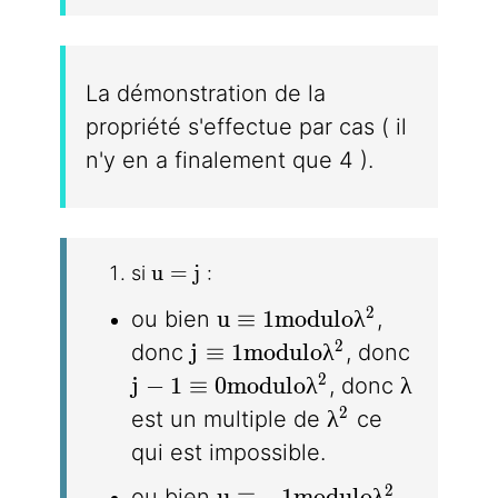
La démonstration de la
propriété s'effectue par cas ( il
n'y en a finalement que 4 ).
u = j
u
=
j
si
:
u \equiv 1 modulo\lambd
2
u
≡
1
m
o
d
u
l
o
λ
ou bien
,
j\equiv 1 modulo\lambda^2
2
j
≡
1
m
o
d
u
l
o
λ
donc
, donc
j - 1 \equiv 0 modulo\lambda^2
\lambda
2
j
−
1
≡
0
m
o
d
u
l
o
λ
λ
, donc
\lambda^2
2
λ
est un multiple de
ce
qui est impossible.
u \equiv -1 modulo\lambd
2
u
≡
−
1
m
o
d
u
l
o
λ
ou bien
,