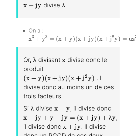
x + jy
\lambda
x
+
j
y
λ
divise
.
On a :
x^3 + y^3 = (x + y)(x + jy)(x + j^2y) 
3
3
2
x
+
y
=
(
x
+
y
)
(
x
+
j
y
)
(
x
+
j
y
)
=
u
z
\lambda
z
λ
z
Or,
divisant
divise donc le
produit
(x+ y)(x + jy)(x + j^2y)
2
(
x
+
y
)
(
x
+
j
y
)
(
x
+
j
y
)
. Il
divise donc au moins un de ces
trois facteurs.
\lambda
x + y
λ
x
+
y
Si
divise
, il divise donc
x + jy + y - jy = (x + jy) + \lambda 
x
+
j
y
+
y
−
j
y
=
(
x
+
j
y
)
+
λ
y
,
x + jy
x
+
j
y
il divise donc
. Il divise
donc un PGCD de ces deux