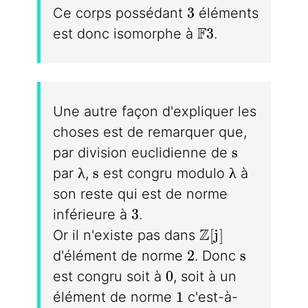
3
3
Ce corps possédant
éléments
\mathbb{F}3
F
3
est donc isomorphe à
.
Une autre façon d'expliquer les
choses est de remarquer que,
s
s
par division euclidienne de
\lambda
s
\lambda
λ
s
λ
par
,
est congru modulo
à
son reste qui est de norme
3
3
inférieure à
.
\mathbb{Z}[j]
Z
[
j
]
Or il n'existe pas dans
2
s
2
s
d'élément de norme
. Donc
0
0
est congru soit à
, soit à un
1
1
élément de norme
c'est-à-