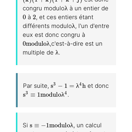
\lambda
λ
congru modulo
à un entier de
0
2
0
2
à
, et ces entiers étant
\lambda
λ
différents modulo
, l'un d'entre
eux est donc congru à
0 modulo\lambda
0
m
o
d
u
l
o
λ
,c'est-à-dire est un
\lambda
λ
multiple de
.
s^3 - 1 = \lambda^4h
3
4
s
−
1
=
λ
h
Par suite,
et donc
s^3 \equiv 1 modulo\lambda^4
3
4
s
≡
1
m
o
d
u
l
o
λ
.
s \equiv -1 modulo\lambda
s
≡
−
1
m
o
d
u
l
o
λ
Si
, un calcul