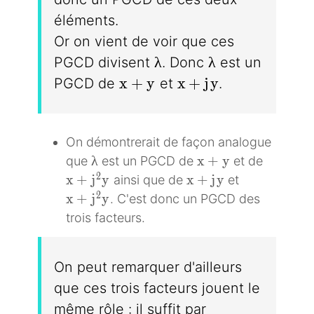
éléments.
Or on vient de voir que ces
\lambda
\lambda
λ
λ
PGCD divisent
. Donc
est un
x + y
x + jy
x
+
y
x
+
j
y
PGCD de
et
.
On démontrerait de façon analogue
\lambda
x + y
λ
x
+
y
que
est un PGCD de
et de
x + j^2y
x + jy
2
x
+
j
y
x
+
j
y
ainsi que de
et
x + j^2y
2
x
+
j
y
. C'est donc un PGCD des
trois facteurs.
On peut remarquer d'ailleurs
que ces trois facteurs jouent le
même rôle : il suffit par