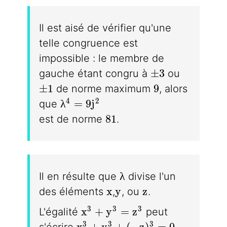
Il est aisé de vérifier qu'une
telle congruence est
impossible : le membre de
\pm3
±
3
gauche étant congru à
ou
\pm1
9
±
1
9
de norme maximum
, alors
\lambda^4 = 9j^2
4
2
λ
=
9
j
que
81
8
1
est de norme
.
\lambda
λ
Il en résulte que
divise l'un
x
y
z
x
y
z
des éléments
,
, ou
.
x^3 + y^3 = z^3
3
3
3
x
+
y
=
z
L'égalité
peut
x^3 + y^3 + (-z)^3 = 0
3
3
3
x
+
y
+
(
−
z
)
=
0
s'écrire
.