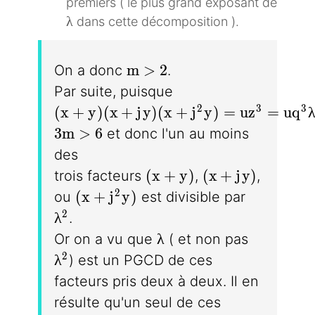
premiers ( le plus grand exposant de
\lambda
λ
dans cette décomposition ).
m >2
m
>
2
On a donc
.
Par suite, puisque
(x + y)(x + jy)(x + j^2y) = uz^3 = 
2
3
3
(
x
+
y
)
(
x
+
j
y
)
(
x
+
j
y
)
=
u
z
=
u
q
3m >6
3
m
>
6
et donc l'un au moins
des
(x + y)
(x + jy)
(
x
+
y
)
(
x
+
j
y
)
trois facteurs
,
,
(x + j^2y)
2
(
x
+
j
y
)
ou
est divisible par
\lambda^2
2
λ
.
\lambda
λ
Or on a vu que
( et non pas
\lambda^2
2
λ
) est un PGCD de ces
facteurs pris deux à deux. Il en
résulte qu'un seul de ces