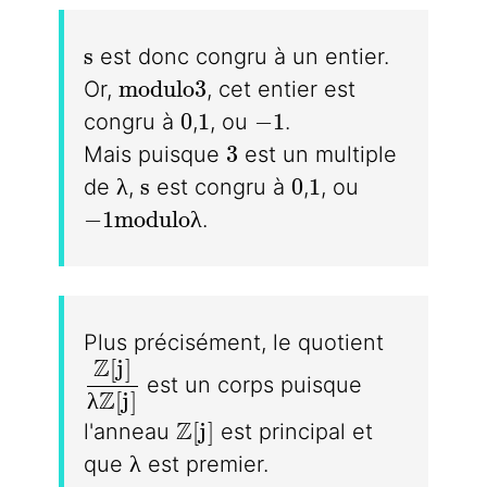
s
s
est donc congru à un entier.
modulo 3
m
o
d
u
l
o
3
Or,
, cet entier est
0
1
-1
0
1
−
1
congru à
,
, ou
.
3
3
Mais puisque
est un multiple
\lambda
s
0
1
λ
s
0
1
de
,
est congru à
,
, ou
-1 modulo\lambda
−
1
m
o
d
u
l
o
λ
.
Plus précisément, le quotient
Z
[
j
]
\dfrac{\mathbb{Z}[j]}{\lambda\math
est un corps puisque
Z
λ
[
j
]
\mathbb{Z}[j]
Z
[
j
]
l'anneau
est principal et
\lambda
λ
que
est premier.