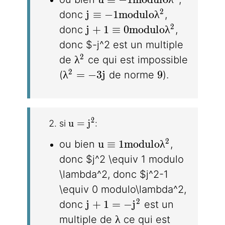
j \equiv -1 modulo\lambda^
2
j
≡
−
1
m
o
d
u
l
o
λ
donc
,
j + 1\equiv 0 modulo\lambd
2
j
+
1
≡
0
m
o
d
u
l
o
λ
donc
,
donc $-j^2 est un multiple
\lambda^2
2
λ
de
ce qui est impossible
\lambda^2= -3j
9
2
λ
=
−
3
j
9
(
de norme
).
u = j^2
2
u
=
j
si
:
u \equiv 1 modulo\lambd
2
u
≡
1
m
o
d
u
l
o
λ
ou bien
,
donc $j^2 \equiv 1 modulo
\lambda^2, donc $j^2-1
\equiv 0 modulo\lambda^2,
j+1 = -j^2
2
j
+
1
=
−
j
donc
est un
\lambda
λ
multiple de
ce qui est