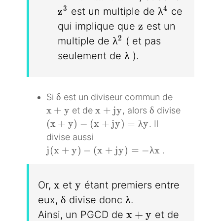
z^3
\lambda^4
3
4
z
λ
est un multiple de
ce
z
z
qui implique que
est un
\lambda^2
2
λ
multiple de
( et pas
\lambda
λ
seulement de
).
\delta
δ
Si
est un diviseur commun de
x + y
x + jy
\delta
x
+
y
x
+
j
y
δ
et de
, alors
divise
(x + y) - (x + jy) = \lambda y
(
x
+
y
)
−
(
x
+
j
y
)
=
λ
y
. Il
divise aussi
j(x + y) - (x + jy) = - \lambda x
j
(
x
+
y
)
−
(
x
+
j
y
)
=
−
λ
x
.
x
y
x
y
Or,
et
étant premiers entre
\delta
\lambda
δ
λ
eux,
divise donc
.
x + y
x
+
y
Ainsi, un PGCD de
et de