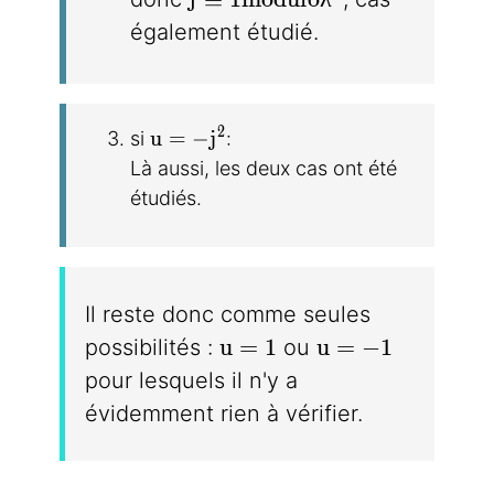
également étudié.
u = -j^2
2
u
=
−
j
si
:
Là aussi, les deux cas ont été
étudiés.
Il reste donc comme seules
u = 1
u = -1
u
=
1
u
=
−
1
possibilités :
ou
pour lesquels il n'y a
évidemment rien à vérifier.