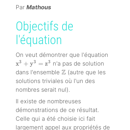
Par
Mathous
Objectifs de
l'équation
On veut démontrer que l'équation
x^3 + y^3 = z^3
3
3
3
x
+
y
=
z
n'a pas de solution
\mathbb{Z}
Z
dans l'ensemble
(autre que les
solutions triviales où l'un des
nombres serait nul).
Il existe de nombreuses
démonstrations de ce résultat.
Celle qui a été choisie ici fait
largement appel aux propriétés de