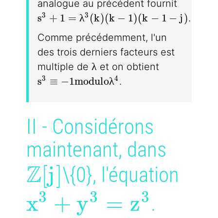
analogue au précédent fournit
s^3 + 1 = \lambda^3(k)(k-1)(k-1-j)
3
3
s
+
1
=
λ
(
k
)
(
k
−
1
)
(
k
−
1
−
j
)
.
Comme précédemment, l'un
des trois derniers facteurs est
\lambda
λ
multiple de
et on obtient
s^3 \equiv -1modulo\lambda^4
3
4
s
≡
−
1
m
o
d
u
l
o
λ
.
II - Considérons
maintenant, dans
Z
\mathbb{Z}[j]
[
j
]
\{0}, l'équation
3
3
3
x^3 + y^3 = z^3
x
+
y
=
z
.