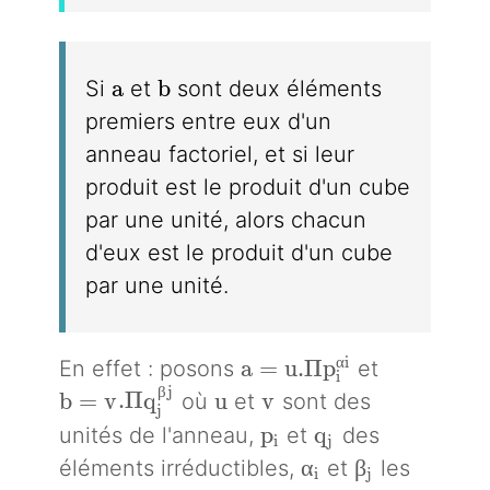
a
b
a
b
Si
et
sont deux éléments
premiers entre eux d'un
anneau factoriel, et si leur
produit est le produit d'un cube
par une unité, alors chacun
d'eux est le produit d'un cube
par une unité.
a = u. \Pi p_i^{\alpha 
α
i
a
=
u
.
Π
p
En effet : posons
et
i
β
j
b=v.\Pi q_j^{\beta j}
u
v
b
=
v
.
Π
q
u
v
où
et
sont des
j
p_i
q_j
p
q
unités de l'anneau,
et
des
i
j
\alpha_i
\beta_j
α
β
éléments irréductibles,
et
les
i
j