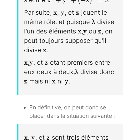
x
y
z
x
y
z
Par suite,
,
, et
jouent le
\lambda
λ
même rôle, et puisque
divise
x
y
z
x
y
z
l'un des éléments
,
,ou
, on
peut toujours supposer qu'il
z
z
divise
.
x
y
z
x
y
z
,
, et
étant premiers entre
\lambda
λ
eux deux à deux,
divise donc
z
x
y
z
x
y
mais ni
ni
.
En définitive, on peut donc se
placer dans la situation suivante :
x
y
z
x
y
z
,
, et
sont trois éléments