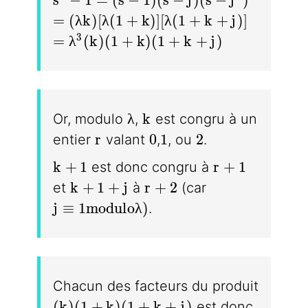
=(\lambda k)[\lambda(1+k)][\lambd
=
(
λ
k
)
[
λ
(
1
+
k
)
]
[
λ
(
1
+
k
+
j
)
]
=\lambda^3(k)(1+k)(1+k+j)
3
=
λ
(
k
)
(
1
+
k
)
(
1
+
k
+
j
)
\lambda
k
λ
k
Or, modulo
,
est congru à un
r
0
1
2
r
0
1
2
entier
valant
,
, ou
.
k + 1
r + 1
k
+
1
r
+
1
est donc congru à
k + 1 + j
r + 2
k
+
1
+
j
r
+
2
et
à
(car
j \equiv 1 modulo\lambda)
j
≡
1
m
o
d
u
l
o
λ
)
.
Chacun des facteurs du produit
(k)(1 + k)(1 + k + j)
(
k
)
(
1
+
k
)
(
1
+
k
+
j
)
est donc