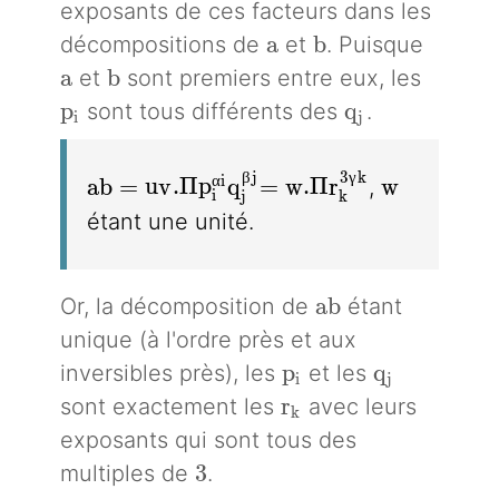
exposants de ces facteurs dans les
a
b
a
b
décompositions de
et
. Puisque
a
b
a
b
et
sont premiers entre eux, les
p_i
q_j
p
q
sont tous différents des
.
i
j
β
j
3
γ
k
ab = uv. \Pi p_i^{\alpha i} q_j^{\beta
= w. \Pi r_k ^{3 \ga
w
α
i
a
b
=
u
v
.
Π
p
q
=
w
.
Π
r
w
,
i
j
k
étant une unité.
ab
a
b
Or, la décomposition de
étant
unique (à l'ordre près et aux
p_i
q_j
p
q
inversibles près), les
et les
i
j
r_k
r
sont exactement les
avec leurs
k
exposants qui sont tous des
3
3
multiples de
.